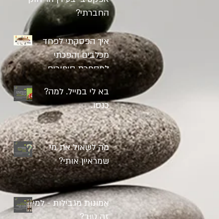
החברתי?
איך הפסקתי לפחד
מכלבים והפכתי
למספרת סיפורים
בא לי במייל. למה?
כנסו.
מה לשאול את מי
שמראיין אותי?
אמונות מגבילות - למי
זה טוב?