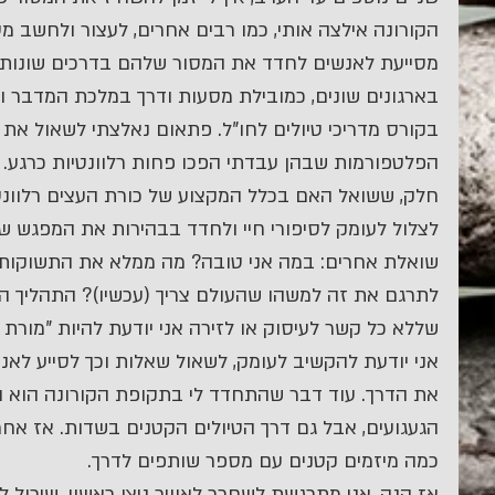
מסייעת לאנשים לחדד את המסור שלהם בדרכים שונות: כ
בארגונים שונים, כמובילת מסעות ודרך במלכת המדבר וכ
בקורס מדריכי טיולים לחו"ל. פתאום נאלצתי לשאול את ע
הפלטפורמות שבהן עבדתי הפכו פחות רלוונטיות כרגע. 
חלק, ששואל האם בכלל המקצוע של כורת העצים רלוונטי
לצלול לעומק לסיפורי חיי ולחדד בבהירות את המפגש ש
שואלת אחרים: במה אני טובה? מה ממלא את התשוקות של
לתרגם את זה למשהו שהעולם צריך (עכשיו)? התהליך הי
שללא כל קשר לעיסוק או לזירה אני יודעת להיות "מורת 
אני יודעת להקשיב לעומק, לשאול שאלות וכך לסייע לאנשי
את הדרך. עוד דבר שהתחדד לי בתקופת הקורונה הוא הח
הגעגועים, אבל גם דרך הטיולים הקטנים בשדות. אז אח
כמה מיזמים קטנים עם מספר שותפים לדרך.
אז הנה, אני מתרגשת לשחרר לאוויר ניצן ראשון, שיכול 