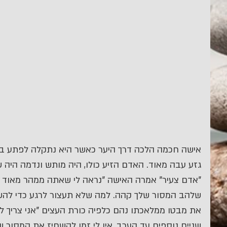
אישה חכמה הלכה דרך היער כאשר היא נתקלה לפתע בא
גזע עבה מאוד. האדם הזיע כולו, היה מותש ונדמה היה
"אדם צעיר" אמרה האישה "נראה לי שאתה ממהר מאוד ל
שלהב המסור שלך קהה. למה שלא תעצור לרגע כדי להשח
את מבטו ממלאכתו נהם כלפיה כורת העצים "אני צריך לס
שניים נוספים עד הערב, אין לי זמן להשחיז את המסור של