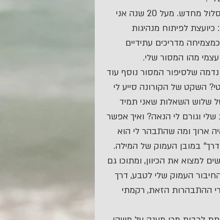
הקורונה אילצה אותי, כמו רבים אחרים, לעצור ולחשב מסלול מחדש. מעל 20 שנה אני 
יועצת לפיתוח מנהיגות 
מצמיחה מדריכים עתידיים 
צמי מהו המסור שלי. 
נדמה שלסיפור המסור נוסף עוד 
? השקט של הקורונה סייע לי 
ל שלוש השאלות שאני תמיד 
י וגורם לי הנאה? ואיך אפשר 
ה ארוך ומה שהתבהר לי הוא 
דרך" במובן העמוק של המילה. 
ם למצוא את הכיוון, ומתוכו גם 
יבור העמוק שלי לטבע, דרך 
רי ההתבהרות הזאת, רקמתי 
לתת לרבות מכן מענה על משהו 