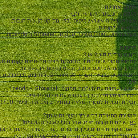
תחומי אחריות
הנהלת חשבונות לקוחות וגבייה.
אשראי, ביטוח אשראי, מיסים (בלו ומס קנייה), גיול חובות.
התאמות לקוחות.
העלאת חשבוניות למערכת ספקים Storenet ו- nipendo.
דרישות
חובה מנה"ח סוג 2 או 3 .
לפחות חמש שנות ניסיון כמנהל/ת חשבונות תחום לקוחות וגבי
ניסיון בהנהלת חשבונות בחברות גדולות או בינוניות.
DB).
ניסיון בעבודה עם מערכות ספקים Storenet ו- nipendo.
יתרון משמעותי לניסיון בעבודה עם תוכנת פריוריטי.
זמינות ונכונות למשרה מלאה בנתניה בימים א-ה, שעות 08:00-17:00.
המשרה מתאימה לכישוריך ומעניינת אותך?
כאן
שולחים קורות חיים, אבל רגע! לא על האוטומט!
האמנם קורות החיים שלך מדברים בעדך ובעד התאמתך למש
בדקת? ווידאת התאמה? נהדר. מחכות לשמוע ממך,
כאן
.