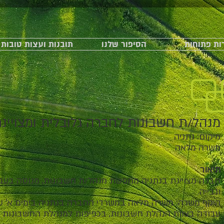
ת פתוחות
הסיפור שלנו
תובנות ועצות טובות
מנהל/ת חשבונות לחברה גלובלית ומצויי
מיקום: נתניה
משרה מלאה
תיאור
חברה מצויינת בנתניה מחפשת מנהל/ת חשבונות, מנוסה בעב
וגבייה.
היקף משרה: משרה מלאה במשרדי החברה בנתניה בימים א’ עד ה’, -17:00
עבודה בצוות הנהלת חשבונות, בכפיפות למנהלת החשבונות 