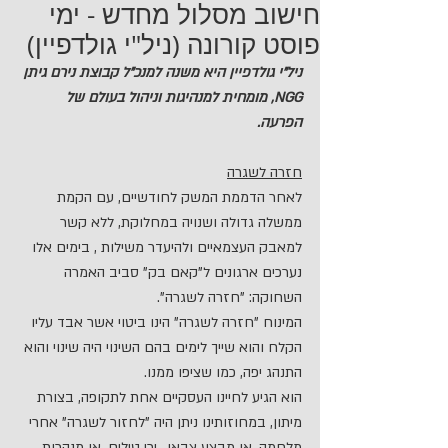
חישוב מסלול מחדש - ימי
פוסט קורונה (ניל"י גולדפיין)
ניל"י גולדפיין היא משנה למנכ"ל קבוצת נירם גיתן 
NGG, מומחית למנהיגות וניהול בעולם של 
הפרעה.
חזרה לשגרה
לאחר הדממת המשק לחודשיים, עם הקמת 
ממשלה גדולה ושנויה במחלוקת, ללא קשר 
למאבק העצמאיים ולהיעדר משילות , בימים אלו 
נערכים ארגונים ל"קאם בק" סביב האמרה 
השחוקה: "חזרה לשגרה".
המינוח "חזרה לשגרה" הינו ביטוי אשר אבד עליו 
הקלח והוא שייך לימים בהם השינוי היה שינוי והוא 
התנהג יפה, כמו שציפו ממנו.
הוא הגיע לחיינו העסקיים אחת לתקופה, בצורת 
מיתון, במחוזותינו ניתן היה "לחזור לשגרה" אחרי 
מלחמה, או מבצע צבאי , ירי טילים, או מנהרות, 