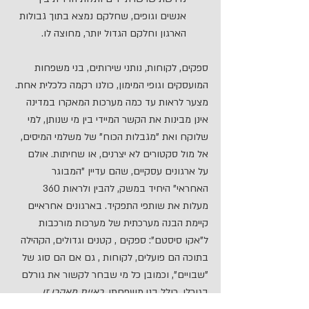
אנשים וגופים, שחלקם נמצא בתוך גבולות 
הארגון וחלקם הגדול יותר, מחוצה לו.
ספקים, לקוחות, נותני שירותים, בני משפחות 
המועסקים וגופי המימון, כולנו רקמה כלכלית אחת. 
מצער לראות עד כמה מערכות המאקרו במדינה 
אינן מבינות את הקשר המיידי בין מי שנותן, למי 
שלוקח ואת "מגבלות הכוח" של משלמי המיסים, 
אל מול סקטורים לא יצרנים, או שחיתות. אולם 
על ארגונים עסקיים, שהם עדיין "המבוגר 
האחראי" היחיד במשק, להבין ולראות 360 
מעלות את שותפי התפקיד. בארגונים אחראיים 
קיימת הבנה מערכתית של מערכות מורכבות 
ל"אקו סיסטם": ספקים , קטנים וגדולים, הקהילה 
בתוכה הם פועלים, לקוחות , גם אם הם סוג של 
"שבויים", וכמובן כל מי שבחר לקשור את גורלם 
בגורלו, כולל בני משפחתו. 
ראיית מאקרו זו 