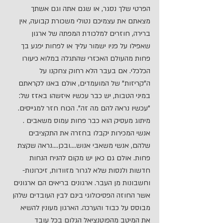
הפרטי שלך נסגר, או שגם אתה וגם אשתך 
מצאתם את עצמיכם נטולי משכורת קבועה, אין 
ברירה, חוזרים למלכודת המפתה של ארגון 
שאפילו על פניו ישמור עליך או לפחות יפגע בך 
פחות מהעולם האכזרי שהתגלה במלוא כיעורו 
הכלכלי. אם בעבר הלא רחוק צחקנו על 
ה"קריזות" של המועמדים, אולם באנו לקראתם 
במיני הטבות, יש כבר עכשיו איזשהו באזז של: 
"עכשיו נראה להם מה זה". הכוח חזר למגייסים. 
מיתוג מעסיק הוא כבר פחות עמוס משאבים . 
אנשי המכירות יקבלו בחזרה את התקציבים 
שלהם, אנשי משאבי אנוש….ובכן….נראה שקצת 
פחות. אולם גם כאן יש מקום להניח הנחות 
חדשות ולנסות שלא לגרור מזוודות, זיכרונות- 
וחשבונות מן העבר. ארגונים בריאים הם ארגונים 
אשר החוזה הפסיכולוגי בינם לבין העובדים שלהן 
מבוסס על כבוד והערכה. הארגון מעונין להשיא 
את המיטב מהפוטנציאל הגלום בכל עובד 