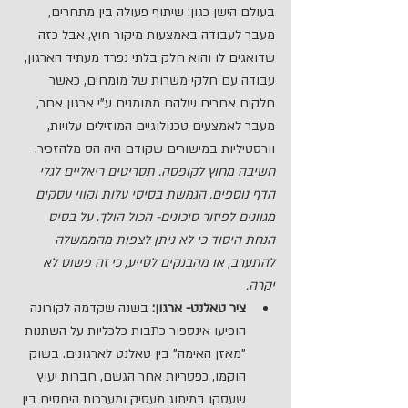
בעולם הישן כגון: שיתוף פעולה בין מתחרים, 
מעבר לעבודה באמצעות מיקור חוץ, אבל כזה 
שדואגים לו והוא חלק בלתי נפרד מעתיד הארגון, 
עבודה עם חלקי משרות של מומחים, כאשר 
חלקים אחרים שלהם ממומנים ע"י ארגון אחר, 
מעבר לאמצעים טכנולוגיים המוזילים עלויות, 
וורסטיליות במישורים שקודם היה הס מלהזכיר. 
חשיבה מחוץ לקופסה. תסריטים ריאליים לגלי 
הדף נוספים. הגמשת בסיסי עלות וקווי עסקים 
מגוונים לפיזור סיכונים- הכול הולך. על בסיס 
הנחת היסוד כי לא ניתן לצפות מהממשלה 
להתערב, או מהבנקים לסייע, כי זה פשוט לא 
יקרה.
ציר טאלנט- ארגון:
 בשנה שקדמה לקורונה 
הופיעו אינספור כתבות כלכליות על השתנות 
"מאזן האימה" בין טאלנט לארגונים. בשוק 
הוקמו, כפטריות אחר הגשם, חברות יעוץ 
שעסקו במיתוג מעסיק ומערכות היחסים בין 