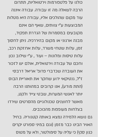
כולנו על פלטפורמות וירטואליות, תתרום 
הרבה לשאלה מה זו עבודה. עבודה איננה 
עוד מקום שהולכים אליו, עבודה היא מטלות 
המבוצעות ע"י צוותים, שאף הם אינם 
מקובעים במסמרות של הגדרת תפקיד, 
מבנה ארגוני או מקום בהיררכיה. ניתן לחסוך 
זמן, עלות שטחי משרד, עלות אחזקת רכב, 
עלות טיסות ומלונות – ועוד , ע"י שילוב נכון 
וחכם של עבודה וירטואלית, אולם יש לזכור 
את העובדה שכדברי פרופ' אריאל דרבסי 
ז"ל, גנטיקאי ידוע שחקר את תאוריית הבוס 
(התת מודע), אנו קרובים במהותנו הרבה 
יותר לאנשי המערות, שבטי צייד ולקט, 
מאשר לחוצנים טכנולוגיים מהסרטים שירדו 
בצלחות מעופפות מהכוכבים.
גם נושא הלמידה נמצא באותה קטגוריה. בחיל 
האויר הבינו כבר מזמן (וגם במיני ספורט יקרים 
כגון סקי) כי עליה על סימולטור, ולא על מטוס 