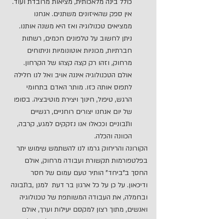
כולל בינה מלאכותית, מציאות מרובדת ועוד. 
אין ספק שהאיזונים משתנים. אנחנו 
ממציאים טכנולוגיה ואז היא משנה אותנו. 
ניתן לחשוב על טלפונים חכמים, רשתות 
חברתיות, מכוניות אוטונומיות וניתוחים 
מרחוק, וזהו רק קצה קצהו של הקרחון. 
אולם הטכנולוגיה איננה אויב ואל לנו חלילה 
לתפוס אותה כזו. מותר האדם בתחומי 
הרגש, טיפול, חינוך ויצירת מוטיבציה. בסופו 
של יום אנחנו יצורים רוחניים, רגשיים 
ותבוניים וככאלו אנו נזקקים למגע, קרבה, 
הכוונה והכלה.
הקורונה והריחוק גרמו לנו להשתמש שימוש יתר 
בפלטפורמות תקשורת ועבודה מרחוק, אולם 
החסך ב"ביחד" הותיר טעם עמום של חסר 
ודיכאון. על כן על כל ארגון בר דעת  למנן ,בתבונה 
ובחמלה, את העבודה המשותפת של טכנולוגיה 
ואנשים, מתוך רצון למקסם יעילות וערך, אולם 