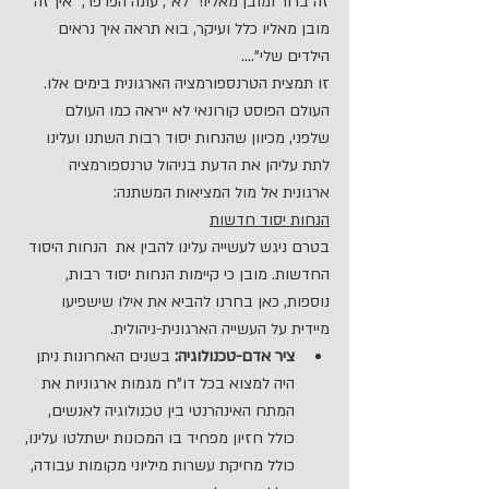
זה ברור ומובן מאליו! "לא", עונה הפרפר, "אין זה 
מובן מאליו כלל ועיקר, בוא תראה איך נראים 
הילדים שלי"….
זו תמצית הטרנספורמציה הארגונית בימים אלו.
העולם הפוסט קורונאי לא ייראה כמו העולם 
שלפני, מכיוון שהנחות יסוד רבות השתנו ועלינו 
לתת עליהן את הדעת בניהול טרנספורמציה 
ארגונית אל מול המציאות המשתנה:
הנחות יסוד חדשות
בטרם ניגש לעשייה עלינו להבין את  הנחות היסוד 
החדשות. מובן כי קיימות הנחות יסוד רבות, 
נוספות, כאן בחרנו להביא את אילו שישפיעו 
מיידית על העשייה הארגונית-ניהולית.
ציר אדם-טכנולוגיה:
 בשנים האחרונות ניתן 
היה למצוא בכל דו"ח מגמות ארגוניות את 
המתח האינהרנטי בין טכנולוגיה לאנשים, 
כולל חזיון מפחיד בו המכונות ישתלטו עלינו, 
כולל מחיקת עשרות מיליוני מקומות עבודה, 