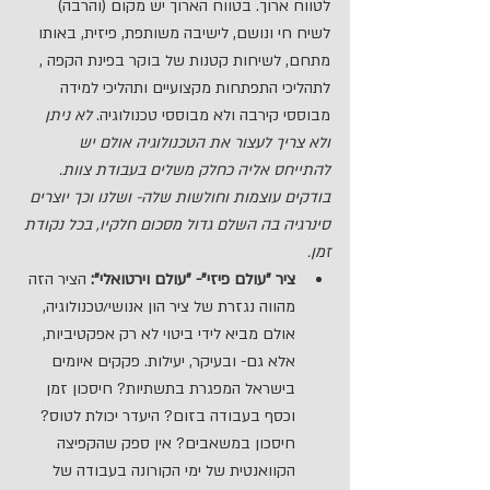
לטווח ארוך. בטווח הארוך יש מקום (והרבה) 
לשיח חי ונושם, לישיבה משותפת, פיזית, באותו 
מתחם, לשיחות קטנות של בוקר בפינת הקפה , 
לתהליכי התפתחות מקצועיים ותהליכי למידה 
מבוססי קירבה ולא מבוססי טכנולוגיה. 
לא ניתן 
ולא צריך לעצור את הטכנולוגיה אולם יש 
להתייחס אליה כחלק משלים בעבודת צוות. 
בודקים עוצמות וחולשות שלה- ושלנו וכך יוצרים 
סינרגיה בה השלם גדול מסכום חלקיו, בכל נקודת 
זמן.
ציר "עולם פיזי"- "עולם וירטואלי":
 הציר הזה 
מהווה נגזרת של ציר הון אנושי/טכנולוגיה, 
אולם מביא לידי ביטוי לא רק אפקטיביות, 
אלא גם- ובעיקר, יעילות. פקקים איומים 
בישראל המפגרת בתשתיות? חיסכון זמן 
וכסף בעבודה בזום? היעדר יכולת לטוס? 
חיסכון במשאבים? אין ספק שהקפיצה 
הקוואנטית של ימי הקורונה בעבודה של 