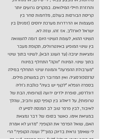
והחזרת חיילי המילואים. במקרים גרועים יותר 
קריסת הבורסות בעולם, מלחמות סחר בין 
מעצמות או הדרדרות מערכת יחסים (זמנית) בין 
ישראל לארה"ב. אז זהו. שזה לא.
השינוי ההוא, לעומת השינוי היום דומה להשוואה 
בין שינוי המופיע באינטרוולים, תקופת מעבר 
ומציאות יציבה (עד העונג הבא), לשינוי בתוך שינוי 
בתוך שינוי. המינוח "ווקה" התחלף במינוח 
"מערבולת ההפרעה" והמונח 
שינוי
 התחלף במילה 
טרנספורמציה
 ואין המדובר רק במשחק מילים.
בספרה הנפלא "לקוף יש בעיה" כותבת ג'וליה 
דונלדסון, סופרת ילדים ידועה (טרופותי, הבת של 
טרופותי), על דיאלוג בין קופיף קטן וחביב, שהלך 
לאיבוד, לבין פרפר טוב לב המנסה לסייע לו 
במציאת אימו. כאשר בסופו של דבר נמצאת 
האם, שואל הפרפר את הקופיף: "מדוע לא אמרת 
לי שאימך נראית בדיוק כמוך"? ועונה הקופיף:" הרי 