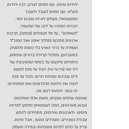
יחידות שיווק- עם הפנים לצרכן, לבין יחידות 
מש"א- עם הפנים לעובד ולעובד 
הפוטנציאלי, מעולם לא היו טובות יותר. 
חברות התחרו על ליבו של המועמד, 
"הטאלנט" , על סל תגמולים (מפתה), תרבות 
ארגונית מפנקת (תהליך אימון אצל המנכ"ל 
ושמירה על כדור הארץ בלי כוסות פלסטיק 
במטבחון), מסלולי קריירה ברורים ומפתים, 
וניתוחים מייגעים על בסיסי המוטיבציה של 
דור הווי (וויי וויי וויי). הכול על מנת למשוך 
ידים עובדות ומוחות חדים. הכול על מנת 
לנצח את חלונות ההזדמנות ואת המתחרים. 
זה נגמר. לפחות לזמן מה.
שווקים שלמים שקרסו, מאות אלפי טאלנטים 
שבאו מארגונים, הפכו לעצמאיים וסיפקו למדינה 
מיסים- ולארגונים שירותים, מתחילים לחפש 
עבודה כשכירים. השכירים נפגעו , אבל פחות. 
עדיין על כולם לפרנס משפחות ובמידה והעסק 