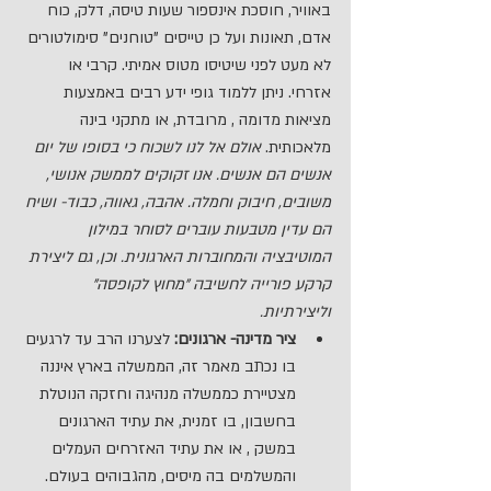
באוויר, חוסכת אינספור שעות טיסה, דלק, כוח 
אדם, תאונות ועל כן טייסים "טוחנים" סימולטורים 
לא מעט לפני שיטיסו מטוס אמיתי. קרבי או 
אזרחי. ניתן ללמוד גופי ידע רבים באמצעות 
מציאות מדומה , מרובדת, או מתקני בינה 
מלאכותית. 
אולם אל לנו לשכוח כי בסופו של יום 
אנשים הם אנשים. אנו זקוקים לממשק אנושי, 
משובים, חיבוק וחמלה. אהבה, גאווה, כבוד- ושיח 
הם עדין מטבעות עוברים לסוחר במילון 
המוטיבציה והמחוברות הארגונית. וכן, גם ליצירת 
קרקע פורייה לחשיבה "מחוץ לקופסה" 
וליצירתיות.
ציר מדינה- ארגונים:
 לצערנו הרב עד לרגעים 
בו נכתב מאמר זה, הממשלה בארץ איננה 
מצטיירת כממשלה מנהיגה וחזקה הנוטלת 
בחשבון, בו זמנית, את עתיד הארגונים 
במשק , או את עתיד האזרחים העמלים 
והמשלמים בה מיסים, מהגבוהים בעולם. 