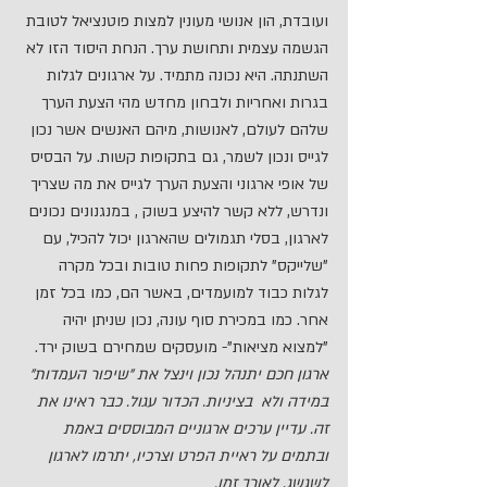
ועובדת, הון אנושי מעונין למצות פוטנציאל לטובת 
הגשמה עצמית ותחושת ערך. הנחת היסוד הזו לא 
השתנתה. היא נכונה מתמיד. על ארגונים לגלות 
בגרות ואחריות ולבחון מחדש מהי הצעת הערך 
שלהם לעולם, לאנושות, מיהם האנשים אשר נכון 
לגייס ונכון לשמר, גם בתקופות קשות. על הבסיס 
של אופי ארגוני והצעת הערך לגייס את מה שצריך 
ונדרש, ללא קשר להיצע בשוק , במנגנונים נכונים 
לארגון, בסלי תגמולים שהארגון יכול להכיל, עם 
"שלייקס" לתקופות פחות טובות ובכל מקרה 
לגלות כבוד למועמדים, באשר הם, כמו בכל זמן 
אחר. כמו במכירת סוף עונה, נכון שניתן יהיה 
"למצוא מציאות"- מועסקים שמחירם בשוק ירד. 
ארגון חכם יתנהל נכון וינצל את "שיפור העמדות" 
במידה ולא  בציניות. הכדור עגול. כבר ראינו את 
זה. עדיין ערכים ארגוניים המבוססים באמת 
ובתמים על ראיית הפרט וצרכיו, יתרמו לארגון 
לשגשג, לאורך זמן.   