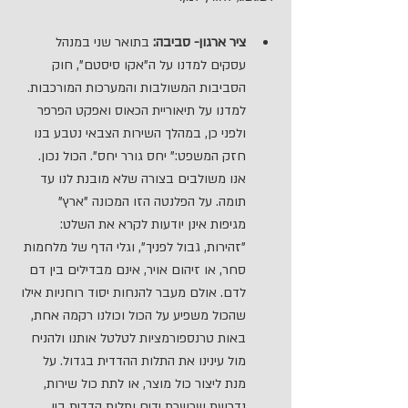
ציר ארגון- סביבה:
 בתואר שני במנהל 
עסקים למדנו על ה"אקו סיסטם", חוק 
הסביבות המשולבות והמערכות המורכבות. 
למדנו על תיאוריית הכאוס ואפקט הפרפר 
ולפני כן, במהלך השירות הצבאי נטבע בנו 
חזק המשפט:" יחס גורר יחס". הכול נכון. 
אנו משולבים בצורה שלא מובנת לנו עד 
תומה. על הפלנטה הזו המכונה "ארץ" 
מגיפות אינן יודעות לקרא את השלט: 
"זהירות, גבול לפניך", וגלי הדף של מלחמות 
סחר, או זיהום אויר, אינם מבדילים בין דם 
לדם. אולם מעבר להנחות יסוד רוחניות אילו 
שהכול משפיע על הכול וכולנו רקמה אחת, 
באות טרנספורמציות לטלטל אותנו ולהניח 
מול עינינו את התלות ההדדית בגדול. על 
מנת ליצור כול מוצר, או לתת כול שירות, 
נדרשת שרשרת ידים ותלות הדדית בין 