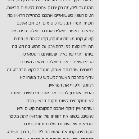
ממנה גדולים, זה רק יחזק אתכם לפעמים הבאות.
הטיפ השני: כששואלים אתכם בתחילת הראיון מה 
תשתו, תמיד תבקשו כוס מים, גם אם אינכם 
צמאים. כאשר שואלים אתכם שאלה מביכה או 
קשה, קחו נשימה עמוקה, קחו לגימה מן המים, 
תרוויחו קצת זמן להתארגן על התשובה הטובה 
ביותר ותרגישו כאילו שעשיתם ריסטארט.
הטיפ השלישי: אם נשאלתם שאלה ואינכם 
בטוחים שהבנתם אותה, מוטב לבקש הבהרה. זה 
עדיף בהרבה מאשר לקשקש על משהו לא 
רלוונטי ולעייף את המראיין.
והטיפ האחרון להיום: אם אתם מרגישים שאתם 
לא מתקדמים לשום מקום בראיון הזה, 
ושהמראיין לוקח אתכם למקומות קשים ולא 
נעימים, בקשו את רשותו של המראיין לתת מספר 
דוגמאות של הישגים שלכם מתפקידיכם 
הקודמים. קחו את המושכות לידיכם, בדרך נעימה. 