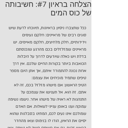
הצלחה בראיון #7: חשיבותה
של כוס המים
ככל שתצברו ניסיון בראיונות, תיווכחו לדעת שיש 
סוגים רבים של מראיינים: חלקם נעימים 
וידידותיים, חלק מלחיצים, חלקם מאיימים. יש 
מראיינים שמזלזלים בכם מהרגע שנכנסתם 
בדלת ויש כאלה שיודעים לדרוך על היבלות 
הכואבות ביותר בקורות החיים שלכם. אין דרך 
אחת נכונה להתמודד איתם, אך אתן היום מספר 
טיפים שתמיד מוכיחים את עצמם:
הטיפ הראשון: אם מישהו מזלזל בכם, זה לא 
אתם. זה הוא. אל תענישו את עצמכם על 
התנהגות לא ראויה של מישהו אחר. נישמו נשימה 
עמוקה וענו באופן ענייני לשאלות. אם האדם 
שמולכם אינו נעים לכם, המתינו בסבלנות שהוא 
יסיים את הראיון, הודו לו בנימוס וצאו מהחדר 
בראש זקוף. גם אם חוויתם חוויה לא נעימה, צאו 