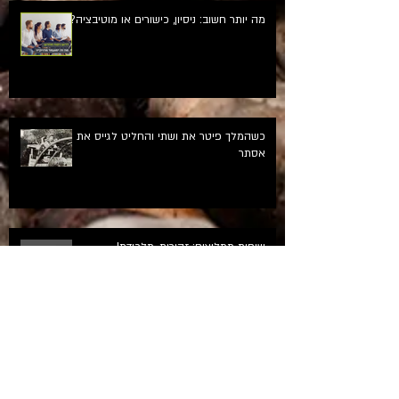
מה יותר חשוב: ניסיון, כישורים או מוטיבציה?
כשהמלך פיטר את ושתי והחליט לגייס את
אסתר
שיחות ממליצים: זהירות, מלכודת!
איך עושים נטוורקינג אפקטיבי בעידן הריחוק
החברתי?